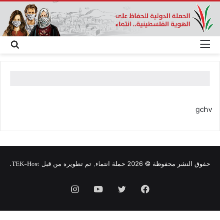
القائمة
بح
عن
gchv
TEK-Host
حقوق النشر محفوظة © 2026 حملة انتماء, تم تطويره من قبل
.
فيسبوك
تويتر
يوتيوب
انستقرام