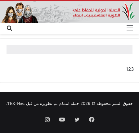
القائمة
بح
عن
123
TEK-Host
حقوق النشر محفوظة © 2026 حملة انتماء, تم تطويره من قبل
.
فيسبوك
تويتر
يوتيوب
انستقرام