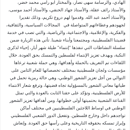
الهادي، والرسامة سهى نصار، والمختار ابو رامي محمد خضر،
والأستاذ رائف عقلة، والأستاذ جهاد الحنفي، والأستاذ أحمد موسى،
والأستاذ أحمد عبد الله. وقدموا لهم دروع تكريم، وذلك تقديرا
لجهودهم وعطاءاتهم المتواصلة في المجالات السياسية، والثقافية،
والفكرية، والإعلامية، والاجتماعية، والرياضية، والتي تصب في خدمة
قضيتنا الفلسطينية، ومجتمعنا وأبناء شعبنا. تأتي هذه الزيارة ضمن
سلسلة النشاطات التي تنفذها “إنتماء” طيلة شهر أيار، إحياء لذكرى
النكبة، وبهدف تعزيز الإنتماء لفلسطين والتمسك بحق العودة. خلال
اللقاءات تم التعريف بالحملة وأهدافها، وهي حملة شعبية ترعاها
مؤسسات ولجان فلسطينية بمختلف تخصصاتها للعام الثامن على
التوالي من أجل تعزيز الشعور الوطني، وهي حالة رمزية تحمل في
طياتها معاني الشعور بالمسؤولية تجاه قضيتها، وترفع شعار الانتماء
للأرض الفلسطينية، وتؤكد على حقنا الثابت بالعودة والتي تمثل
القناعة الشعبية بحتميتها أولى خطواتها. ومن أهدافها تعزيز الشعور
الوطني في اوساط اللاجئين الفلسطينيين في مختلف أماكن
تواجدهم داخل وخارج فلسطين. وتفعيل الدور الشعبي الفلسطيني
وإبراز تمسكه بحقوقه التاريخية وعلى رأسها حق العودة. وإنعاش