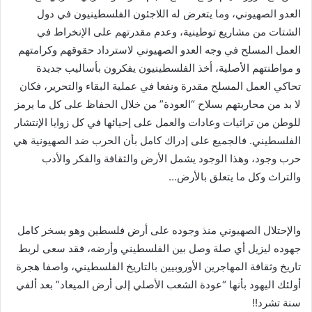
العدو الصهيوني، وما يتعرض له اللاجئون الفلسطينيون في دول
الشتات من مشاريع توطينية، وعدم مقدرتهم على الإنخراط في
العمل المسلح في وجه العدو الصهيوني لاسترداد حقوقهم وكرامتهم
و مواطنتهم الأصلية، أخذ الفلسطينيون يفكرون بأساليب جديدة
تحاكي العمل المسلح مقدرة ونفعا في عملية البقاء والتحرير، فكان
لا بد من محاربتهم بسلاح “العودة” من خلال الحفاظ على كل ما يرمز
للوطن من تراثيات وعادات والعمل على إحيائها في كل زوايا الإنتشار
الفلسطيني. فالجميع على إدراك كامل بأن الحرب ضد الصهيونية هي
حرب وجود، وهذا الوجود يشمل الأرض والثقافة والفكر والأدب
والتراث وكل ما يتعلق بالأرض…
والإحتلال الصهيوني منذ وجوده على أرض فلسطين وهو يسخر كامل
جهوده ليزيل أي صلة وصل بين الفلسطيني وأرضه، فقد سعى لربط
تاريخ وثقافة المهاجرين الأوروبيين بالتاريخ الفلسطيني، واصفا هجرة
أولئك اليهود بأنها “عودة الشعب الأصلي إلى أرض الميعاد” بعد ألفي
سنة تشرد!!