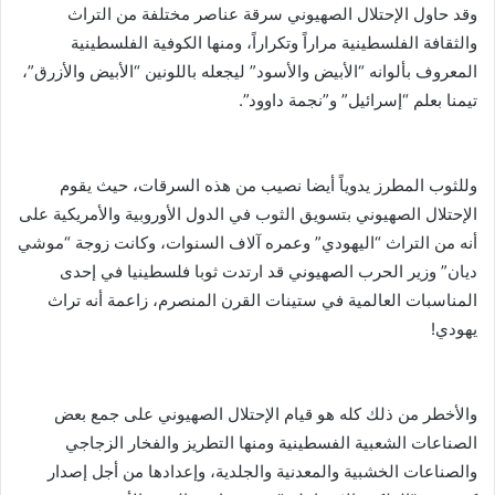
وقد حاول الإحتلال الصهيوني سرقة عناصر مختلفة من التراث
والثقافة الفلسطينية مراراً وتكراراً، ومنها الكوفية الفلسطينية
المعروف بألوانه “الأبيض والأسود” ليجعله باللونين “الأبيض والأزرق”،
تيمنا بعلم “إسرائيل” و”نجمة داوود”.
وللثوب المطرز يدوياً أيضا نصيب من هذه السرقات، حيث يقوم
الإحتلال الصهيوني بتسويق الثوب في الدول الأوروبية والأمريكية على
أنه من التراث “اليهودي” وعمره آلاف السنوات، وكانت زوجة “موشي
ديان” وزير الحرب الصهيوني قد ارتدت ثوبا فلسطينيا في إحدى
المناسبات العالمية في ستينات القرن المنصرم، زاعمة أنه تراث
يهودي!
والأخطر من ذلك كله هو قيام الإحتلال الصهيوني على جمع بعض
الصناعات الشعبية الفسطينية ومنها التطريز والفخار الزجاجي
والصناعات الخشبية والمعدنية والجلدية، وإعدادها من أجل إصدار