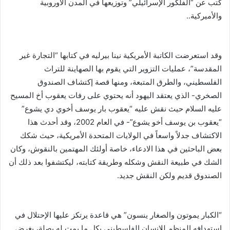
كتب عن “الفلكور الإسرائيلي” وتوزيعها في المدن الأوروبية
والأميركية..
وقد استعرضت الكاتبة الأمريكية نينا بيرليه في كتابها “التجارة غير
المقدسة”، عمليات التزوير التي يقوم بها الصهاينة للتراث
الفلسطيني، والطرق المتبعة، ومنها قصة إكتشاف الصندوق
الصخري- الذي يعتقد اليهود أنه يحتوي على رفات يعقوب أخ المسيح
عليه السلام حيث نقش عليه “يعقوب بار يوسف أخوي دي يشوع”
“يعقوب بن يوسف أخو يشوع”- في العام 2002، وقد أحدث هذا
الاكتشاف جدلاً واسعاً في الولايات المتحدة الأمريكية، حيث شكك
بعض الباحثين في هذا الادعاء، خاصة أولئك المهتمين بالنقوش، وكان
الشك في طبيعة النقش وشكله وطريقة كتابته، ليكتشفوا بعد ذلك أن
الصندوق قديم ولكن النقش جديد.
“الكبار يموتون والصغار ينسون” هي قاعدة يرتكز عليها الإحتلال في
استهدافه المنظم للإنسان الفلسطيني بكل ما يمت له بصلة، بغرض