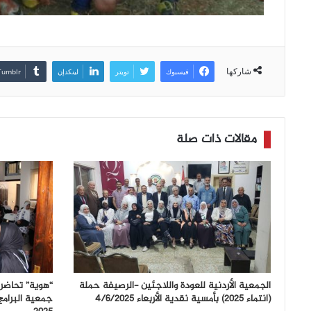
شاركها
فيسبوك
تويتر
لينكدإن
مقالات ذات صلة
الجمعية الأردنية للعودة واللاجئين -الرصيفة حملة
“هوية” تحاضر 
(انتماء ٢٠٢٥) بأمسية نقدية الأربعاء ٤/٦/٢٠٢٥