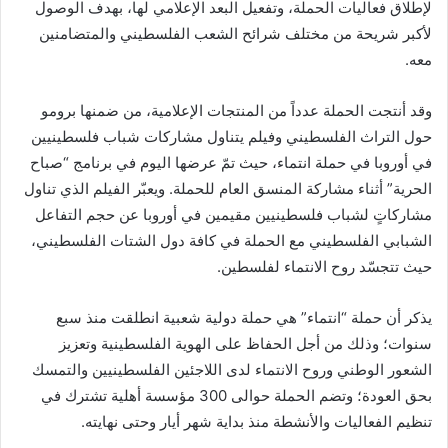
لإطلاق فعاليات الحملة، وتفعيل البعد الإعلامي لها، بهدف الوصول
لأكبر شريحة من مختلف شرائح الشعب الفلسطيني والمتضامنين
معه.
وقد أنتجت الحملة عدداً من المنتجات الإعلامية، من ضمنها برومو
حول التراث الفلسطيني وفيلم يتناول مشاركات شباب فلسطينيين
في أوروبا في حملة انتماء، حيث تمّ عرضها اليوم في برنامج “صباح
الحرية” أثناء مشاركة المنسق العام للحملة. ويعبّر الفيلم الذي تناول
مشاركاتٍ لشباب فلسطينيين مقيمين في أوروبا عن حجم التفاعل
الشبابي الفلسطيني مع الحملة في كافة دول الشتات الفلسطيني،
حيث تتجسّد روح الانتماء لفلسطين.
يذكر أن حملة “انتماء” هي حملة دولية شعبية انطلقت منذ سبع
سنوات؛ وذلك من أجل الحفاظ على الهوية الفلسطينية وتعزيز
الشعور الوطني وروح الانتماء لدى اللاجئين الفلسطينيين والتمسك
بحق العودة؛ وتضم الحملة حوالى 300 مؤسسة أهلية تشترك في
تنظيم الفعاليات والأنشطة منذ بداية شهر أيار وحتى نهايته.