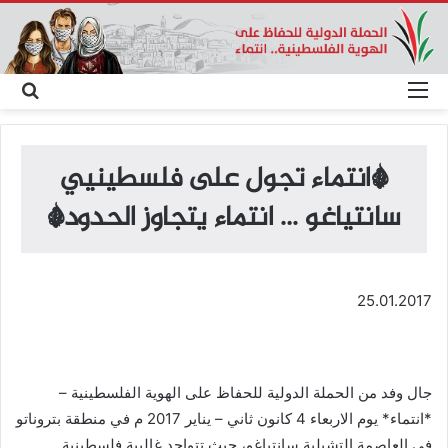
القائمة
بحث
عن
*انتماء تجول على فلسطينيي
سانتياغو … انتماء يتجاوز الحدود*
25.01.2017
جال وفد من الحملة الدولية للحفاظ على الهوية الفلسطينية –
*انتماء* يوم الاربعاء 4 كانون ثاني – يناير 2017 م في منطقة بتروناتو
في العاصمة التشيلية سانتياغو، حيث تتواجد غالبية فلسطينية.