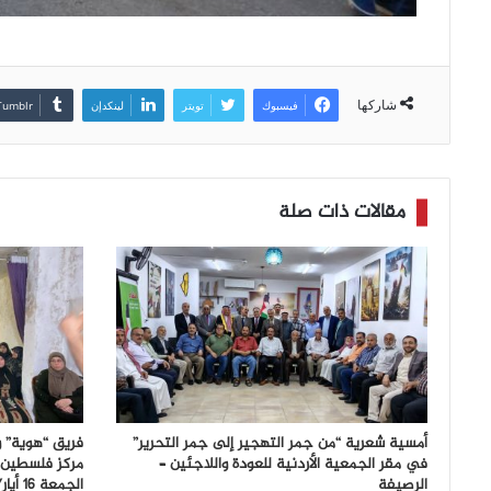
شاركها
فيسبوك
تويتر
لينكدإن
مقالات ذات صلة
أمسية شعرية “من جمر التهجير إلى جمر التحرير”
فريق “هوية” و
في مقر الجمعية الأردنية للعودة واللاجئين –
مركز فلسطين 
الرصيفة
الجمعة 16 أيار/مايو 2025