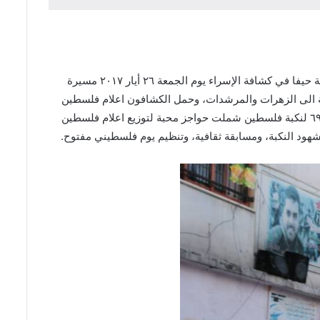
برعاية الحملة الدولية للحفاظ على الهوية الفلسطينية #انتماء لإحياء ذكرى نكبة فلسطين، واستقبالا لشهر رمضان المبارك نظمت مجموعة حيفا في كشافة الإسراء يوم الجمعة ٢٦ أيار ٢٠١٧ مسيرة
ة الى الزهرات والمرشدات، وحمل الكشافون اعلام فلسطين
ورايات كشافة الاسراء اضافة لفوانيس رمضان. يذكر ان حملة انتماء كانت قد نظمت العديد من الفعاليات في مخيم الجليل لاحياء الذكرى ٦٩ لنكبة فلسطين شملت حواجز محبة لتوزيع اعلام فلسطين
ود النكبة، ومسابقة ثقافية، وتنظيم يوم فلسطيني مفتوح.