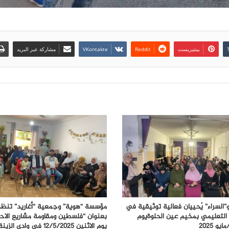
بينتيريست
مشاركة عبر البريد
”السراء” يُحييان فعالية توثيقية في
مؤسسة “هوية” وجمعية “أغاريد” تنظم
التعليمي بمخيم عين الحلوةيوم
بعنوان “فلسطين ومقاومة مشاريع الاحت
يوم الاثنين 12/5/2025 في وادي الزينة.