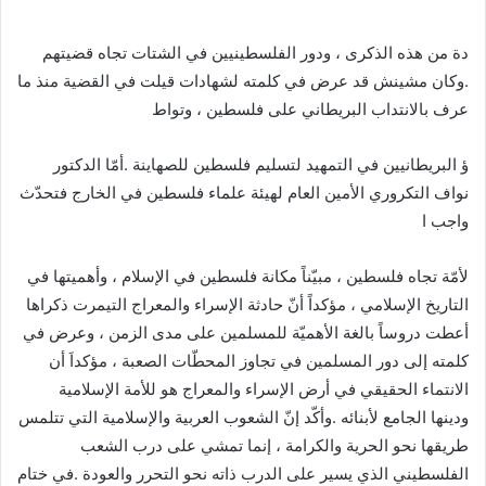
دة من هذه الذكرى ، ودور الفلسطينيين في الشتات تجاه قضيتهم
.وكان مشينش قد عرض في كلمته لشهادات قيلت في القضية منذ ما
عرف بالانتداب البريطاني على فلسطين ، وتواط
ؤ البريطانيين في التمهيد لتسليم فلسطين للصهاينة .أمّا الدكتور
نواف التكروري الأمين العام لهيئة علماء فلسطين في الخارج فتحدّث
واجب ا
لأمّة تجاه فلسطين ، مبيّناً مكانة فلسطين في الإسلام ، وأهميتها في
التاريخ الإسلامي ، مؤكداً أنّ حادثة الإسراء والمعراج التيمرت ذكراها
أعطت دروساً بالغة الأهميّة للمسلمين على مدى الزمن ، وعرض في
كلمته إلى دور المسلمين في تجاوز المحطّات الصعبة ، مؤكداَ أن
الانتماء الحقيقي في أرض الإسراء والمعراج هو للأمة الإسلامية
ودينها الجامع لأبنائه .وأكّد إنّ الشعوب العربية والإسلامية التي تتلمس
طريقها نحو الحرية والكرامة ، إنما تمشي على درب الشعب
الفلسطيني الذي يسير على الدرب ذاته نحو التحرر والعودة .في ختام