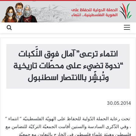
القائمة
بحث
عن
انتماء ترعى” آمال فوق النَّكبات
“ندوة تضيء على محطّات تاريخية
وتُبشٍّر بالانتصار اسطنبول
30.05.2014
تحت رعاية الحملة الدّولية للحفاظ على الهويّة الفلسطينيّة ” انتماء ”
، وفي الذّكرى السادسة والستين أقامت الجمعيّة التركيّة للتضامن مع
فلسطين وهيئة علماء فلسطين في الخارج بالتعاون مع جمعيّة