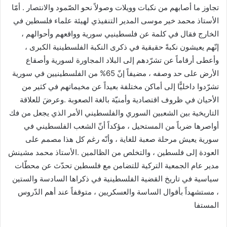
تجاوز ما أصابهم من نكبات وويلات وصولاً نحو الصّمود والانتصار . أمّا
الأستاذ محمد خير موسى المدير التنفيذي لهيئة علماء فلسطين في
الخارج فقال في كلمة عن فلسطينيي سورية وواقعهم وأحوالهم ،
إنّهم يعيشون نكبةً حقيقية في ذكرى النكبة الفلسطينية الكبرى ،
وأعطى أرقاماً عن تشرّدهم إلى البلاد المجاورة لسورية وأصقاع
الأرض على حد وصفه ، مضيفاً إنّ 65% من الفلسطينيين في سورية
تشرّدوا داخليًّا إلى أماكن مختلفة بعيداً عن مخيماتهم في كثير من
الأحيان في ظروف اقتصادية وأمنيّة بالغة الصعوبة .وعرضَ للعلاقة
التاريخية بين الشعبين السوري والفلسطيني الأمر الذي يجعل من فك
أواصرها ضرباً من المستحيل ، مؤكداً أنّ الشعب الفلسطيني في
سورية يعيش مرحلة صعبة للغاية ، وأنّه رغم كل هذا مصمم على
العودة إلى فلسطين ، والتخلص من الظالمين .الأستاذ محمد مشينش
مدير عام الجمعية التركية للتضامن مع فلسطين تحدّث عن محطّات
سياسية في تاريخ القضية الفلسطينية في ذكراها السادسة والستين
، مستشهداً بأقوال الساسة والعسكريين ، متوقفاً عند أهم الدّروس
المستفا