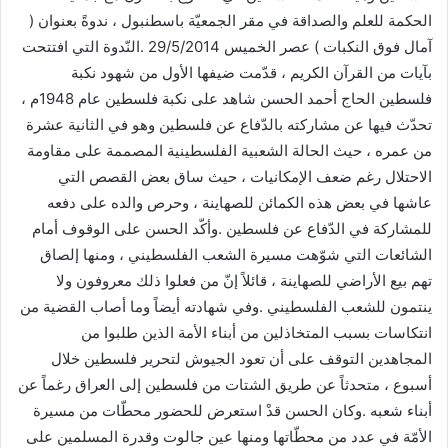
الحكمة للعلم والصداقة في مقر الجمعيّة باسطنبول ، ندوةً بعنوان (
آمال فوق النكبات ) عصر الخميس 29/5/2014 .النّدوة التي افتتحت
بآيات من القرآن الكريم ، قدّمت ضيفها الأول من شهود نكبة
فلسطين الحاج أحمد الحسن شاهد على نكبة فلسطين عام 1948م ،
تحدّث فيها عن مشاركته بالدّفاع عن فلسطين وهو في الثانية عشرة
من عمره ، حيث الحالة الشعبية الفلسطينية المصممة على مقاومة
الاحتلال رغم ضعف الإمكانيات ، حيث ساق بعض القصص التي
عاشها في بعض هذه الكمائن للصهاينة ، وحرص والده على دفعه
للمشاركة في الدّفاع عن فلسطين .وأكّد الحسن على الوقوف أمام
الشائعات التي شوّهت مسيرة الشعب الفلسطيني ، ومنها إلصاق
تهم بيع الأراضي للصهاينة ، قائلاً إنّ من فعلوا ذلك معروفون ولا
ينتمون للشعب الفلسطيني .وفي شهادته أيضاً وما أصاب القضية من
انتكاسات بسبب المتخاذلين من أبناء الأمة الذين طلبوا من
المجاهدين التوقف على أن تعود الجيوش لتحرير فلسطين خلال
أسبوع ، متحدثاً عن طريق الشتات من فلسطين إلى العراق رغماً عن
أبناء شعبه .وكان الحسن قدْ استعرض للحضور محطّات من مسيرة
الأمّة في عدد من محطّاتها ومنها عين جالوت وقدرة المسلمين على