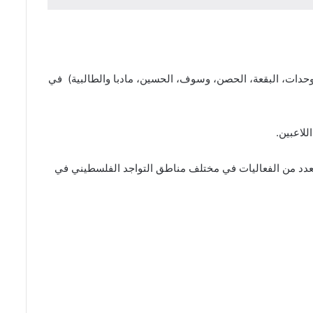
لوحدات، البقعة، الحصن، وسوف، الحسين، مادبا والطالبية) في
لاعبين.
حيي الحملة الدولية للحفاظ على الهوية الفلسطينية “إنتماء ” بالتعاون مع المؤتمر الشعبي لفلسطينيي الخارج ذكرى النكبة ال74، بعدد من الفعاليات في مختلف مناطق التواجد الفلسطيني في