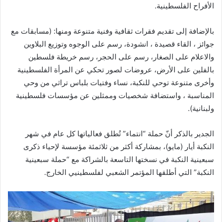
الأفراح الفلسطينية.
بالإضافة إلى تقديم فقرات ثقافية وفنية متنوعة ومنها: (مسابقات مع
جوائز ، القاء قصيدة ، انشودة، رسم على الوجوه وتوزيع البلاوين
والاعلام على الصغار، رسم على الحجر، رسم خريطة فلسطين
بالفلين على الأرض، عروضات لصور تحكي عن المرأة الفلسطينية
وأخرى متنوعة توحي للنكبة، نساء وفتيات بلباس تراثي من وحي
المناسبة ، واستضافة شخصيات وممثلين عن مؤسسات فلسطينية
ولبنانية).
الجدير بالذكر أنّ حملة “انتماء” تُطلق فعالياتها كل عام في شهر
النكبة أيار (مايو)، بمشاركة أكثر من ثلاثمئة مؤسسة لإحياء ذكرى
سبعينية النكبة في نسختها التاسعة بالشراكة مع “حملة سبعينية
النكبة” التي أطلقها المؤتمر الشعبي لفلسطينيي الخارج.