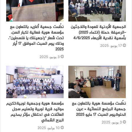
الجمعية الأردنية للعودة واللاجئين
نظّمت جمعية أغاريد بالتعاون مع
-الرصيفة حملة (انتماء ٢٠٢٥)
مؤسسة هوية فعالية لكبار السن،
بأمسية نقدية الأربعاء ٤/٦/٢٠٢٥
تحت شعار “راجعينلك يا فلسطين”،
وذلك يوم السبت الموافق 17 أيار
17 يونيو، 2025
2025
3 يونيو، 2025
نظّمت مؤسسة هوية بالتعاون مع
مؤسسة هوية وجمعية لوبية:تكريم
جمعية البرامج النسائية – عين
مواليد قرية لوبية وتسليم سجل
الحلوة،يوم السبت 17 مايو 2025
العائلات في احتفال مؤثر بمخيم
البرج الشمالي
3 يونيو، 2025
10 يوليو، 2025