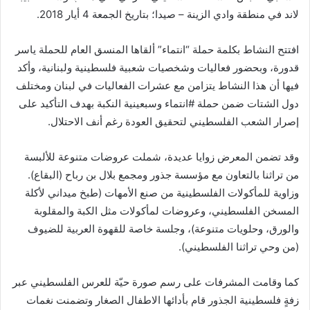
لاند في منطقة وادي الزينة – صيدا؛ بتاريخ الجمعة 4 أيار 2018.
افتتح النشاط بكلمة حملة “انتماء” ألقاها المنسق العام للحملة ياسر
قدورة، وبحضور فعاليات وشخصيات شعبية فلسطينية ولبنانية، وأكد
فيها أن هذا النشاط يتزامن مع عشرات الفعاليات في لبنان ومختلف
دول الشتات ضمن حملة #انتماء وسبعينية النكبة بهدف التأكيد على
إصرار الشعب الفلسطيني لتحقيق العودة رغم أنف الاحتلال.
وقد تضمن المعرض زوايا عديدة، شملت عروضات متنوعة للألبسة
من تراثنا بالتعاون مع مؤسسة جذور ومجمع بلال بن رباح (البقاع).
وزاوية للمأكولات الفلسطينية من صنع الأمهات (طبخ ميداني لأكلة
المسخن الفلسطيني، وعروضات لمأكولات مثل الكبة والمقلوبة
والورق، وحلويات متنوعة)، وجلسة خاصة للقهوة العربية للضيوف
(من وحي تراثنا الفلسطيني).
كما وقامت المشرفات على رسم صورة حيّة للعرس الفلسطيني عبر
زفةٍ فلسطينية الجذور قام بأدائها الاطفال الصغار وتضمنت نغمات