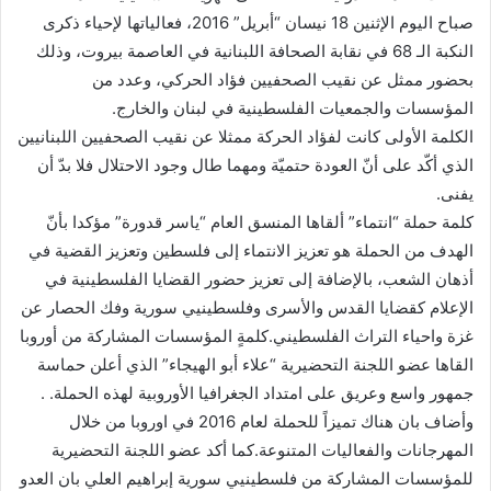
صباح اليوم الإثنين 18 نيسان “أبريل” 2016، فعالياتها لإحياء ذكرى
النكبة الـ 68 في نقابة الصحافة اللبنانية في العاصمة بيروت، وذلك
بحضور ممثل عن نقيب الصحفيين فؤاد الحركي، وعدد من
المؤسسات والجمعيات الفلسطينية في لبنان والخارج.
الكلمة الأولى كانت لفؤاد الحركة ممثلا عن نقيب الصحفيين اللبنانيين
الذي أكّد على أنّ العودة حتميّة ومهما طال وجود الاحتلال فلا بدّ أن
يفنى.
كلمة حملة “انتماء” ألقاها المنسق العام “ياسر قدورة” مؤكدا بأنّ
الهدف من الحملة هو تعزيز الانتماء إلى فلسطين وتعزيز القضية في
أذهان الشعب، بالإضافة إلى تعزيز حضور القضايا الفلسطينية في
الإعلام كقضايا القدس والأسرى وفلسطينيي سورية وفك الحصار عن
غزة واحياء التراث الفلسطيني.كلمةٍ المؤسسات المشاركة من أوروبا
القاها عضو اللجنة التحضيرية “علاء أبو الهيجاء” الذي أعلن حماسة
جمهور واسع وعريق على امتداد الجغرافيا الأوروبية لهذه الحملة. .
وأضاف بان هناك تميزاً للحملة لعام 2016 في اوروبا من خلال
المهرجانات والفعاليات المتنوعة.كما أكد عضو اللجنة التحضيرية
للمؤسسات المشاركة من فلسطينيي سورية إبراهيم العلي بان العدو