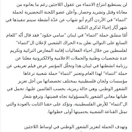
لن يستطيع انتزاع الانتماء من عقول اللاجئين رغم ما يعانوه من
معاناة وقتل وتشريد وحصار..وأعلن عضو اللجنة التحضيرية لحملة
“انتماء” في الأردن أكرم أبو شهاب عن عدّة أنشطة سيتم تنفيذها في
شهر أيّار إحياءً لذكرى النكبة.
أمّا منسّق حملة “انتماء” في لبنان “سامي حمّود” فقد قال أنّه “للعام
السابع على التوالي نعلن بدء الحراك الشعبي لإعلان ال”انتماء”
لفلسطين من خلال احياء الفعاليات إقامة المعارض التراثية وتكريم
عدة شخصيات وطنية والحملات الاعلامية والالكترونية معلنا عن
رزنامة انشطتها في لبنان.هذا وتخلّل المؤتمر عرض فيلم تعريفي عن
حملة “انتماء” لهذا العام.وتعتبر “انتماء” حملة شعبية ترعاها
مؤسسات ولجان فلسطينية بمختلف تخصصاتها من أجل تعزيز
الشعور الوطني. وهي حالة رمزية، بحسب القائمين عليها، تحمل في
طياتها معاني الشعور بالمسؤولية تجاه قضيتها، وترفع شعار
ال”انتماء” للأرض الفلسطينية، وتؤكد على حقنا الثابت بالعودة والتي
تمثل القناعة الشعبية بحتميتها أولى خطواتها.
وتهدف الحملة لتعزيز الشعور الوطني في اوساط اللاجئين