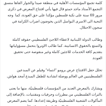
كلمة تجمع المؤسسات الأهلية في منطقة صيدا والجوار القاها منسق
التجمع الأستاذ ماجد حمتو قال فيها يأتي افتتاح المعرض في ذكرى
مرور 69 سنة على نكبة فلسطين مؤكدا على حق العودة، كما وجه
التحية الى الاسرى البواسل الذين يخوضون اضراب الكرامة في
سجون الاحتلال.
وطالب الدولة اللبنانية لاعطاء اللاجئ الفلسطيني حقوقه كاملة
والتمتع بالحقوق الانسانينة. كما طالب الاونروا بتحمل مسؤولياتها
بتقديم كافة الخدمات للاجئين كاملة وغير منقوصة حتى تحقيق
العودة.
تخلل حفل الافتتاح عرض برومو “انتماء” وفيلم عن المبدعين
الفلسطينيين في العالم ووصلة انشادية للطفل المبدع أمجد هواش.
ويشارك بالمعرض العديد من المؤسسات فلسطينيّة، منها ما يعنى
بالتراث الفلسطيني من مطرزات وحرفيات ومقتنيات، بالإضافة إلى
المأكولات الشعبية الفلسطينيّة وطريقة إعدادها. كما يضم المعرض