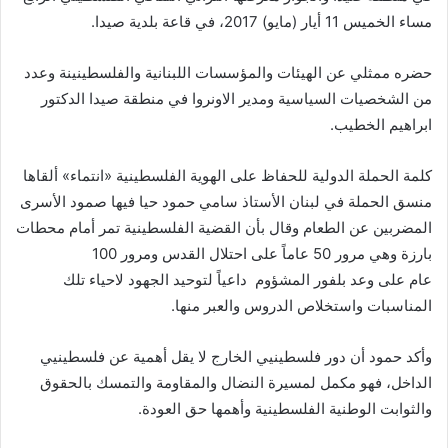
مساء الخميس 11 أيار (مايو) 2017، في قاعة بلدية صيدا.
حضره ممثلي عن الهيئات والمؤسسات اللبنانية والفلسطينينة وعدد
من الشخصيات السياسية ومدير الاونروا في منطقة صيدا الدكتور
ابراهيم الخطيب.
كلمة الحملة الدولية للحفاظ على الهوية الفلسطينية «انتماء» ألقاها
منسق الحملة في لبنان الأستاذ سامي حمود حيا فيها صمود الأسرى
المضربين عن الطعام وقال بأن القضية الفلسطينية تمر أمام محطات
بارزة وهي مرور 50 عاماً على احتلال القدس ومرور 100
عام على وعد بلفور المشؤوم داعياً لتوحيد الجهود لاحياء تلك
المناسبات واستخلاص الدروس والعبر منها.
وأكد حمود أن دور فلسطينيي الخارج لا يقل أهمية عن فلسطينيي
الداخل، فهو مكمل لمسيرة النضال والمقاومة والتمسك بالحقوق
والثوابت الوطنية الفلسطينية وأهمها حق العودة.