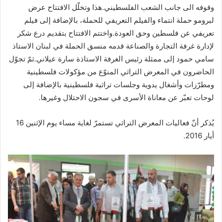
وقوفه الى جانب الشعب الفلسطيني.هذا وتخلّل الافتتاح عرض
لبرومو حملة انتماء والفيلم التعريفي للحملة، بالإضافة إلى فيلم
تعريفي عن فلسطين وحق العودة.واختتم الافتتاح بتقديم درع شكر
لإدارة غرفة التجارة والصناعة قدمه منسق الحملة في لبنان الاستاذ
سامي حمود إلى ممثلة رئيس الغرفة الاستاذة سارة عيلاني.ثمّ تجوّل
الحاضرون في المعرض التراثي المنوّع من مؤكولات فلسطينية
ومطرّزات وأشغال يدوية وجلسات تراثية فلسطينية بالإضافة إلى
لوحات تعبّر عن معاناة الأسرى في سجون الاحتلال وغيرها.
يُذكر أنّ فعاليات المعرض التراثي تستمرّ لغاية مساء يوم الإثنين 16
أيار 2016.