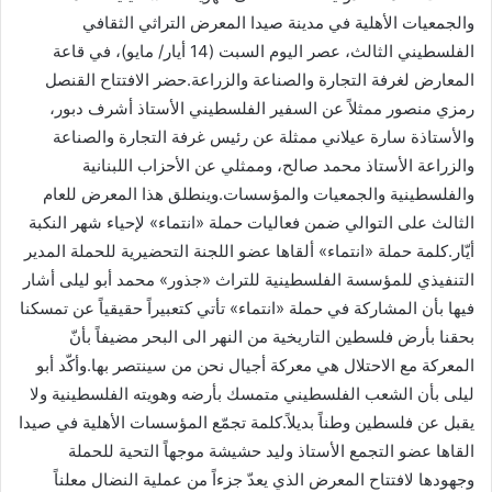
والجمعيات الأهلية في مدينة صيدا المعرض التراثي الثقافي
الفلسطيني الثالث، عصر اليوم السبت (14 أيار/ مايو)، في قاعة
المعارض لغرفة التجارة والصناعة والزراعة.حضر الافتتاح القنصل
رمزي منصور ممثلاً عن السفير الفلسطيني الأستاذ أشرف دبور،
والأستاذة سارة عيلاني ممثلة عن رئيس غرفة التجارة والصناعة
والزراعة الأستاذ محمد صالح، وممثلي عن الأحزاب اللبنانية
والفلسطينية والجمعيات والمؤسسات.وينطلق هذا المعرض للعام
الثالث على التوالي ضمن فعاليات حملة «انتماء» لإحياء شهر النكبة
أيّار.كلمة حملة «انتماء» ألقاها عضو اللجنة التحضيرية للحملة المدير
التنفيذي للمؤسسة الفلسطينية للتراث «جذور» محمد أبو ليلى أشار
فيها بأن المشاركة في حملة «انتماء» تأتي كتعبيراً حقيقياً عن تمسكنا
بحقنا بأرض فلسطين التاريخية من النهر الى البحر مضيفاً بأنّ
المعركة مع الاحتلال هي معركة أجيال نحن من سينتصر بها.وأكّد أبو
ليلى بأن الشعب الفلسطيني متمسك بأرضه وهويته الفلسطينية ولا
يقبل عن فلسطين وطناً بديلاً.كلمة تجمّع المؤسسات الأهلية في صيدا
القاها عضو التجمع الأستاذ وليد حشيشة موجهاً التحية للحملة
وجهودها لافتتاح المعرض الذي يعدّ جزءاً من عملية النضال معلناً