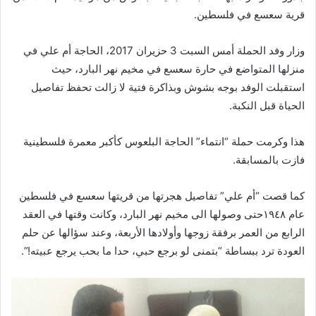
قرية سعسع في فلسطين.
وزار وفد الحملة أمس السبت 3 حزيران 2017، الحاجة أم علي في
منزلها المتواضع في حارة سعسع في مخيم نهر البارد، حيث
استقبلت الوفد بوجه بشوش وبذاكرة فتية لا زالت تحفظ تفاصيل
الحياة قبل النكبة.
هذا وكرمت حملة “انتماء” الحاجة البلعوس كأكبر معمرة فلسطينية
فازت بالمسابقة.
كما قصت “أم علي” تفاصيل هجرتها من قريتها سعسع في فلسطين
عام ١٩٤٨حتى وصولها الى مخيم نهر البارد، وكانت وقتها في العقد
الرابع من العمر برفقة زوجها وأولادها الأربعة، وعند سؤالها عن حلم
العودة ترد ببساطة “بتمنى لو برجع حبي، حدا ما بحب يرجع عبيته!”.