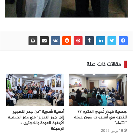
مقالات ذات صلة
جمعية فيدار تُحيي الذكرى 77
أمسية شعرية “من جمر التهجير
للنكبة في أسنيورت ضمن حملة
إلى جمر التحرير” في مقر الجمعية
“انتماء”
الأردنية للعودة واللاجئين –
الرصيفة
16 يونيو، 2025