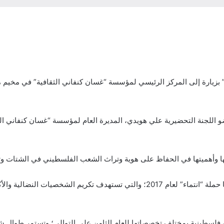
اء” بزيارة إلى المركز الرئيسي لمؤسسة “غسان كنفاني الثقافية” في مخيم
لجنة التحضيرية علي هويدي، المديرة العام لمؤسسة “غسان كنفاني الثقافي
افها وأهميتها في الحفاظ على هوية وتراث الشعب الفلسطيني في الشتات وت
وتأتي هذه الزيارة ضمن سلسلة الزيارات التكريمية التي تنظمها حملة “انتماء” لعام 2017
 فلسطينية بمختلف تخصصاتها للعام الثامن على التوالي؛ وتستمر طوال شه