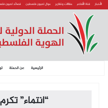
الأخبار
قناة الأفلام
مقالات وتقارير
موال لعيون فلسطين
قصائد لعيون فل
الرئيسية
عن الحملة
تو
“انتماء” تكر