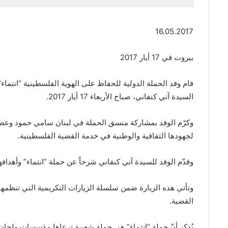
16.05.2017
بيروت في 17 أيار 2017
قام وفد الحملة الدولية للحفاظ على الهوية الفلسطينية “انتم
السيدة آني كنفاني، صباح الأربعاء 17 أيار 2017.
وكرّم الوفد بمشاركة منسق الحملة في لبنان سامي حمود وعضو ال
لجهودها الثقافية والوطنية في خدمة القضية الفلسطينية.
وقدّم الوفد للسيدة آني كنفاني شرحاً عن حملة “انتماء” وأهد
القضية.
يُذكر أنّ حملة “انتماء” هي حملة شعبية ترعاها مؤسسات ولجان