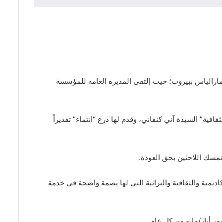
 مارالياس ببيروت؛ حيث إلتقى المديرة العامة للمؤسسة
ة” السيدة آني كنفاني، وقدم لها درع “انتماء” تقديراً
مسك اللاجئين بحق العودة.
؛ والتي تستهدف تكريم الشخصيات النضالية والأكاديمية والثقافية والتراثية التي لها بصمة واضحة في خدمة
ر أيار/مايو من كل عام.