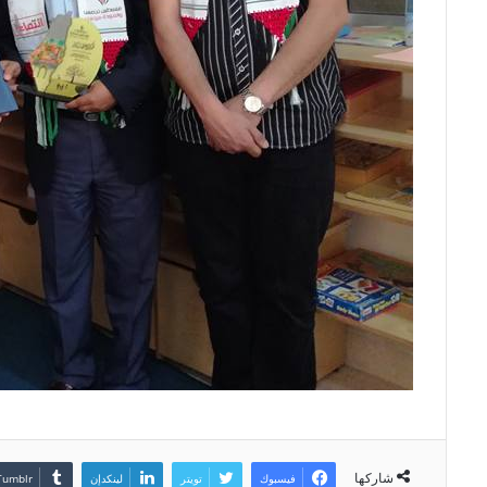
شاركها
فيسبوك
تويتر
لينكدإن