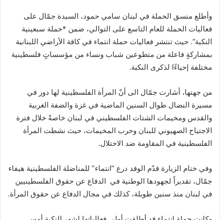
وأطلع منسق الحملة في لبنان سامي حمود، السيدة جمّال على
فعاليات الحملة للعام التاسع على التوالي، ضمن *حملة سبعينية
النكبة”. حيث تنتشر فعاليات حملة انتماء في كافة الأراضي اللبنانية
بمشاركةٍ فاعلة من متطوعين شباب ونساء من مؤسساتٍ فلسطينية
مختلفة إحياءًا لذكرى النكبة.
من جهتها، أشارت جمّال الى أنّ المرأة الفلسطينية لها دور في
مسيرة النضال طوال السنين الماضية في غزة والضفة الغربية
والقدس ومخيمات الشتات الفلسطيني في لبنان خاصةً خلال فترة
الاجتياح الصهيوني للبنان وحرب المخيمات، حيث نشطت المرأة
الفلسطينية في المقاومة ضد الاحتلال.
وفي ختام الزيارة قدّم الوفد درع “انتماء” للمناضلة الفلسطينية هيفاء
جمّال، تقديراً لجهودها الوطنية في الدفاع عن حقوق الفلسطينيين
في لبنان منذ سنين طويلة، كذلك في مجال الدفاع عن حقوق المرأة.
وكانت حملة انتماء قد أطلقت أولى فعالياتها لشهر النكبة أمس