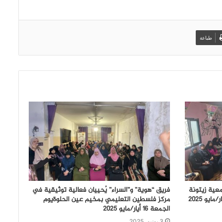
طباعة
عية زيتونة
فريق “هوية” و”السراء” يُحييان فعالية توثيقية في
مركز فلسطين التعليمي بمخيم عين الحلوةيوم
الجمعة 16 أيار/مايو 2025
3 يونيو، 2025