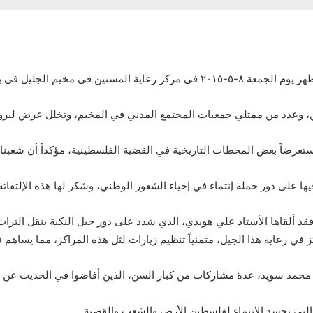
ريمياً لكبار السن من مواليد فلسطين.
، وعدد من ممثلي جمعيات المجتمع المدني في المخيم، وتخلل عرض لبرومو 
ستعرضاً بعض المحطات التاريخية في القضية الفلسطينية، مؤكداً أن شعبنا ب
ها على دور حملة إنتماء في إحياء الشعور الوطني، وشكر لها هذه الإلتفاتة 
ء فقد ألقاها الأستاذ علي هويدي، الذي شدد على دور جيل النكبة بنقل الت
في رعاية هذا الجيل، متمنياً تنظيم زيارات لثل هذه المراكز، مما يساهم ف
ن محمد سويد، عدة مشاركات من كبار السن، الذين أفاضوا في الحديث عن بلد
ة التي تجسد الإنتماء لفلسطين الأرض والشعب والقضية.