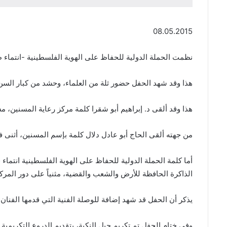
08.05.2015
نظمت الحملة الدولية للحفاظ على الهوية الفلسطينية -انتماء ظهر يوم الجمعة ٨-٥-٢٠١٥ في مركز رعاية المسنين في مخيم الجليل في بعلبك، حفلاً تك
هذا وقد شهد الحفل حضور ثلة من العلماء، وحشد من كبار السن
هذا وقد ألقى د. إبراهيم أبو شقرا كلمة مركز رعاية المسنين، م
من جهته ألقى الحاج أبو عادل دلال كلمة بإسم المسنين، أثنى في
أما كلمة الحملة الدولية للحفاظ على الهوية الفلسطينية انتما
الذاكرة الحافظة للأرض والشعب والقضية، مثنياً على دور المركز 
يذكر أن الحفل قد شهد إضافة للوصلة الفنية التي قدمها الفنا
وفي ختام الحفل تم تكريم جيل النكبة، بتقديم الدروع التكريمي