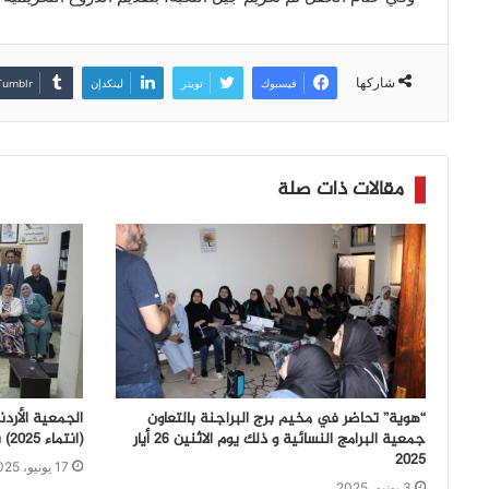
شاركها
فيسبوك
تويتر
لينكدإن
مقالات ذات صلة
“هوية” تحاضر في مخيم برج البراجنة بالتعاون
الجمعية الأرد
جمعية البرامج النسائية و ذلك يوم الاثنين 26 أيار
(انتماء ٢٠٢٥) بأمسية نقدية الأربعاء ٤/٦/٢٠٢٥
2025
17 يونيو، 2025
3 يونيو، 2025