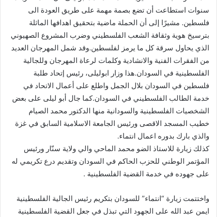
سنوات استطاعت أن تضع بصمة مهمة على طريق العودة الى
فلسطين. مشيرًا إلى أن الحملة ماضية بتحقيق اهدافها الماثلة
بترسيخ هوية وثقافة الشعب الفلسطيني وضرب المشروع الصهيوني
الذي يحاول سرقة كل ما يرمز لفلسطين.وقد شمل المهرجان العديد
من الفقرات الفنية والانشادية وكلمات لرعاة المهرجان وللجالية
الفلسطينية في السودان.هذا وزار ابوليلى، رئيس إتحاد طلبة
فلسطين في السودان بلال الجمل واطلع على أعمال الاتحاد في
خدمة الطالب الفلسطيني في السودان.كما جال أبو ليلى على بعض
الشخصيات الفلسطينية والسودانية منها الدكتور محمد الصيام
خطيب المسجد الاقصى ورئيس الجامعة الاسلامية السابق في غزة
والذي بارك بدوره اعمال انتماء.
كذلك زيارة للاستاذ الضو محمد الماحي والي ولاية سنّار ورئيس
المؤتمر الوطني للحزب الحاكم في السودان وتقديم درع تكريمي له
على جهوده في خدمة القضية الفلسطينية .
واختتمت زيارة “انتماء” للسودان بتكريم رئيس الجالية الفلسطينية
ايمن عبد الله على الجهود التي تبذل في جعل القضية الفلسطينية