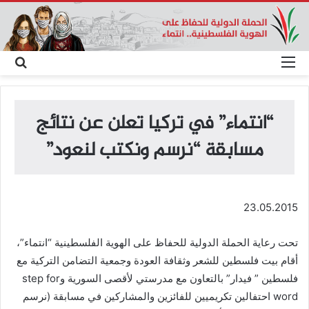
القائمة
بحث
عن
“انتماء” في تركيا تعلن عن نتائج
مسابقة “نرسم ونكتب لنعود”
23.05.2015
تحت رعاية الحملة الدولية للحفاظ علی الهوية الفلسطينية “انتماء”،
أقام بيت فلسطين للشعر وثقافة العودة وجمعية التضامن التركية مع
فلسطين ” فيدار” بالتعاون مع مدرستي لأقصی السورية وstep for
word احتفالين تكريميين للفائزين والمشاركين في مسابقة (نرسم