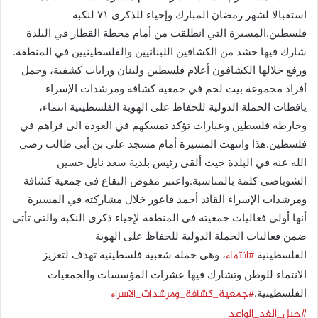
استقبالا لشهر رمضان المبارك وإحياء للذكرى ٧١ لنكبة
فلسطين.المسيرة التي انطلقت من أمام محطة القطار في البلدة
شارك فيها حشد من الكشافين اللبنانيين والفلسطينيين في المنطقة.
ورفع خلالها الكشافون أعلام فلسطين ولبنان ورايات كشفية، وحمل
أفراد مجموعة بيت لحم في جمعية كشافة ومرشدات الإسراء
يافطات الحملة الدولية للحفاظ على الهوية الفلسطينية انتماء،
وخارطة فلسطين وعبارات تؤكد تمسكهم في العودة الى قراهم في
فلسطين.هذا وانتهت المسيرة أمام مسجد علي بن أبي طالب رضي
الله عنه في البلدة حيث ألقى رئيس بلدية سعد نايل حسين
الشوباصي كلمة بالمناسبة.واعتبر مفوض البقاع في جمعية كشافة
ومرشدات الإسراء القائد أحمد فاعور خلال مشاركته في المسيرة
أنها أولى فعاليات جمعيته في المنطقة لإحياء ذكرى النكبة والتي تأتي
ضمن فعاليات الحملة الدولية للحفاظ على الهوية
#انتماء
الفلسطينية
، وهي حملة شعبية فلسطينية تهدف لتعزيز
الانتماء للوطن وتشارك فيها عشرات المؤسسات والجمعيات
#جمعية_كشافة_ومرشدات_الاسراء
الفلسطينية.
#جبل_الغد_الواعد