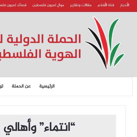
الأخبار
قناة الأفلام
مقالات وتقارير
موال لعيون فلسطين
قصائد لعيون فل
الرئيسية
عن الحملة
تو
“انتماء” وأهالي