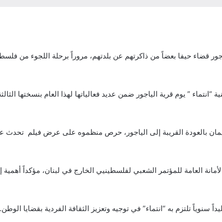
الياجور قضاء حيفا بعضاً من ذاكرتهم عن بلدتهم، مروراً برحلة اللجوء من 
“انتماء ” يوم قرية الياجور ضمن عديد فعالياتها لهذا العام بنسختها الثا
 الإيمان بالعودة القريبة إلى الياجور، حرص منظموه على عرض فيلم تحدث ع
نة العامة للمؤتمر الشعبي لفلسطينيي الخارج في لبنان، مؤكداً أهمية إحيا
اً سنوياً تلتزم به “انتماء” في توجيه وتعزيز الثقافة الفردية بقضايا الوطن.