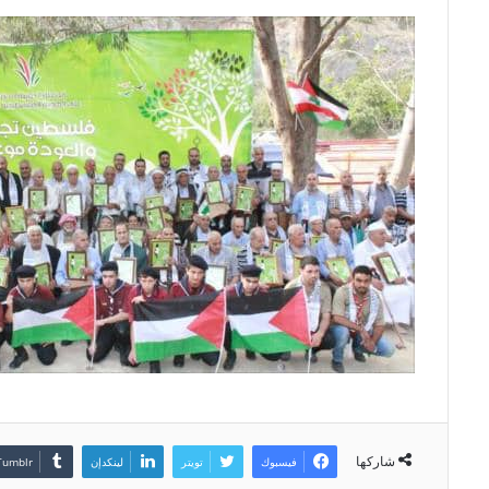
شاركها
فيسبوك
تويتر
لينكدإن