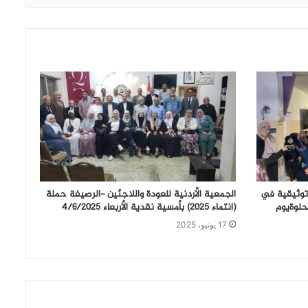
 توثيقية في
الجمعية الأردنية للعودة واللاجئين -الرصيفة حملة
حلوةيوم
(انتماء ٢٠٢٥) بأمسية نقدية الأربعاء ٤/٦/٢٠٢٥
17 يونيو، 2025