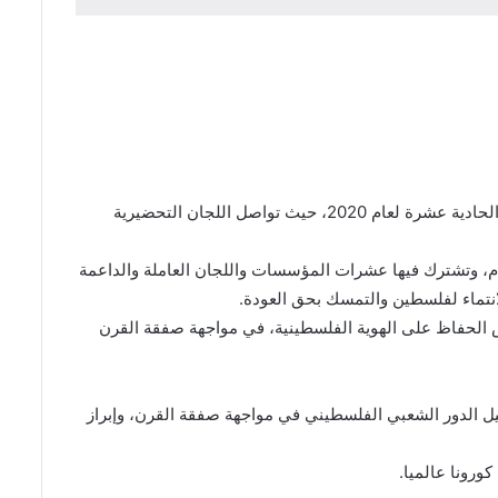
تستعد الحملة الدولية للحفاظ على الهوية الفلسطينية “انتماء” بالشراكة مع المؤتمر الشعبي لفلسطينيي الخارج، لإطلاق الحملة بنسختها الحادية عشرة لعام 2020، حيث تواصل اللجان التحضيرية
“انتماء” بدأت منذ العام 2010 وتستمر طوال شهر أيار من كل عام، وتشترك فيها عشرات المؤسسات واللجان العاملة والداعمة
نتماء لفلسطين والتمسك بحق العودة.
كس الحفاظ على الهوية الفلسطينية، في مواجهة صفقة القرن
ل الدور الشعبي الفلسطيني في مواجهة صفقة القرن، وإبراز
ورونا عالميا.