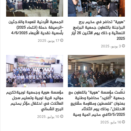
“هوية” تحاضر في مخيم برج
الجمعية الأردنية للعودة واللاجئين
البراجنة بالتعاون جمعية البرامج
-الرصيفة حملة (انتماء ٢٠٢٥)
النسائية و ذلك يوم الاثنين 26 أيار
بأمسية نقدية الأربعاء ٤/٦/٢٠٢٥
2025
17 يونيو، 2025
3 يونيو، 2025
نظّمت مؤسسة “هوية” بالتعاون مع
مؤسسة هوية وجمعية لوبية:تكريم
جمعية “أغاريد” محاضرة وطنية
مواليد قرية لوبية وتسليم سجل
بعنوان “فلسطين ومقاومة مشاريع
العائلات في احتفال مؤثر بمخيم
الاحتلال”، وذلك يوم الثلاثاء
البرج الشمالي
13/5/2025في مخيم المية ومية
10 يوليو، 2025
16 مايو، 2025