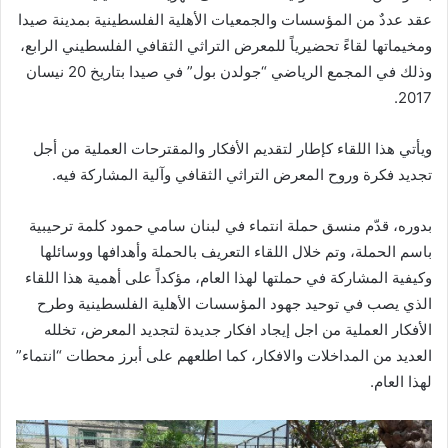
عقد عددٌ من المؤسسات والجمعيات الأهلية الفلسطينية بمدينة صيدا
ومخيماتها لقاءً تحضيرياً للمعرض التراثي الثقافي الفلسطيني الرابع،
وذلك في المجمع الرياضي “جولدن بول” في صيدا بتاريخ 20 نيسان
2017.
ويأتي هذا اللقاء كإطار لتقديم الأفكار والمقترحات العملية من أجل
تجديد فكرة وروح المعرض التراثي الثقافي وآلية المشاركة فيه.
بدوره، قدّم منسق حملة انتماء في لبنان سامي حمود كلمة ترحيبية
باسم الحملة، وتم خلال اللقاء التعريف بالحملة وأهدافها ووسائلها
وكيفية المشاركة في حملتها لهذا العام، مؤكداً على أهمية هذا اللقاء
الذي يصب في توحيد جهود المؤسسات الأهلية الفلسطينية وطرح
الأفكار العملية من اجل إيجاد افكار جديدة لتجديد المعرض، تخلله
العديد من المداخلات والافكار، كما اطلعهم على أبرز محطات “انتماء”
لهذا العام.