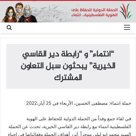
القائمة
بحث
عن
“انتماء” و “رابطة دير القاسي
الخيرية” يبحثون سبل التعاون
المشترك
حملة انتماء: مصطفى الحسين، الأربعاء في 25 أيار،2022
في لقاء جمع وفداً من الحملة الدولية للحفاظ على الهوية
الفلسطينية انتماء مع رابطة دير القاسي الخيرية، تحدث عن الحملة
السيد محمد ابو ليلى موجزاً أبرز أهداف الحملة وفعالياتها في إحياء