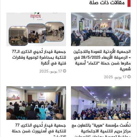
مقالات ذات صلة
الجمعية الأردنية للعودة واللاجئين
جمعية فيدار تُحيي الذكرى الـ77
– الرصيفة الأربعاء ٢٨/٥/٢٠٢٥ في
للنكبة بمحاضرة توعوية وفقرات
مقرها ضمن حملة “انتماء” أمسية
فنية في أنقرة
شعرية
17 يونيو، 2025
17 يونيو، 2025
نظّمت مؤسسة “هوية” بالتعاون مع
جمعية فيدار تُحيي الذكرى 77
مركز مريم للتنمية الاجتماعية
للنكبة في أسنيورت ضمن حملة