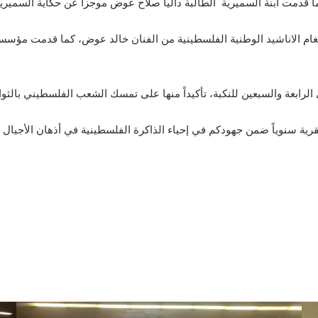
مت ابنة السميرية الطالبة داليا صلاح عوض موجزاً عن حكاية السميرية با
أنغام الاناشيد الوطنية الفلسطينية من الفنان خالد عوض، كما قدمت مؤس
ى الرابعة والسبعين للنكبة، تأكيداً منها على تمسك الشعب الفلسطيني بالث
القرية سنوياً ضمن جهودكم في إحياء الذاكرة الفلسطينية في أذهان الأجيال 