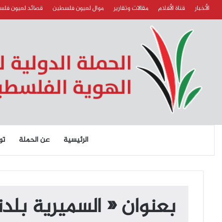
الأخبار
قناة الأفلام
مقالات وتقارير
موال لعيون فلسطين
قصائد لعيون فل
الرئيسية
عن الحملة
تو
بعنوان « السميرية بلد