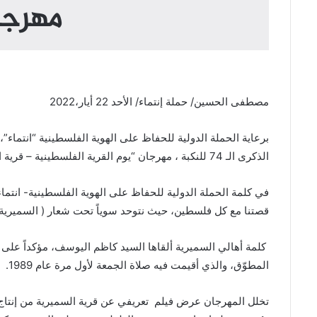
مهرجان
مصطفى الحسين/ حملة إنتماء/ الأحد 22 أيار،2022
الذكرى الـ 74 للنكبة ، مهرجان “يوم القرية الفلسطينية – قرية السميرية” في مركز معروف سعد في مدينة صيدا جنوب لبنان.
في كلمة الحملة الدولية للحفاظ على الهوية الفلسطينية- انتما
قصتنا مع كل فلسطين، حيث نتوحد سوياً تحت شعار ( السميرية بلد
كلمة أهالي السميرية ألقاها السيد كاظم اليوسف، مؤكداً على 
المطوّق، والذي أقيمت فيه صلاة الجمعة لأول مرة عام 1989.
تخلل المهرجان عرض فيلم تعريفي عن قرية السميرية من إنتاج 