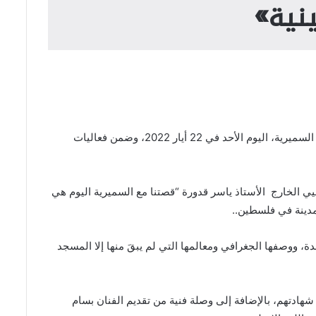
ينية»
برعاية الحملة الدولية للحفاظ على الهوية الفلسطينية “انتماء”، أحيا المشروع الوطني للحفاظ على جذور العائلة الفلسطينية وأهالي قرية السميرية، اليوم الأحد في 22 أيار 2022، وضمن فعاليات
يي الخارج الأستاذ ياسر قدورة “قصتنا مع السميرية اليوم هي
ومدينة في فلسطين..
 ووصفها الجغرافي ومعالمها التي لم يبقَ منها إلا المسجد
ادتهم، بالإضافة إلى وصلة فنية من تقديم الفنان بسام