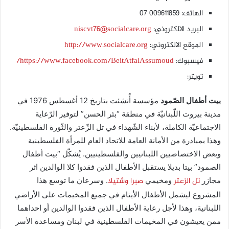
الهاتف: 009611859 07
البريد الالكتروني:
niscvt76@socialcare.org
الموقع الالكتروني:
http://www.socialcare.org
فيسبوك:
https://www.facebook.com/BeitAtfalAssumoud/
تويتر:
بيت أطفال الصّمود
مؤسسة أُنشئت بتاريخ 12 أغسطس 1976 في
مدينة بيروت اللّبنانيّة في منطقة “بئر الحسن” لتوفير الرّعاية
الاجتماعيّة الكاملة، لأبناء الشّهداء في تل الزّعتر والثّورة الفلسطينيّة.
وهذا بمبادرة من الأمانة العامة للاتحاد العام للمرأة الفلسطينية
وبعض الاختصاصيين اللبنانيين والفلسطينيين. يُشكّل “بيت أطفال
الصمود” بيتا بديلا يستقبل الأطفال الذين فقدوا كلا الوالدين اثر
تل الزعتر
صبرا وشتيلا
مجازر
ومخيمي
. وسرعان ما توسع هذا
المشروع ليشمل الأطفال الأيتام في جميع المخيمات على الأراضي
اللبنانية، وهذا لأجل رعاية الأطفال الذين فقدوا الوالدين أو احداهما
ممن يعيشون في المخيمات الفلسطينية في لبنان ومساعدة الأسر