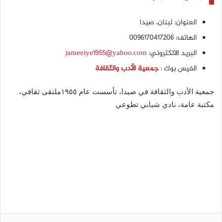
العنوان: لبنان، صيدا
الهاتف: 0096170417206
البريد الالكتروني:
jameeiye1955@yahoo.com
الفيس بوك :
جمعية الأدب والثقافة
جمعية الأدب والثقافة في صيدا، تأسست عام ١٩٥٥ملتقى ثقافي،
مكتبة عامة، نادي شبابي تطوعي