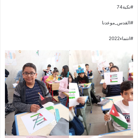
#نكبة74
#القدس_موعدنا
#انتماء2022