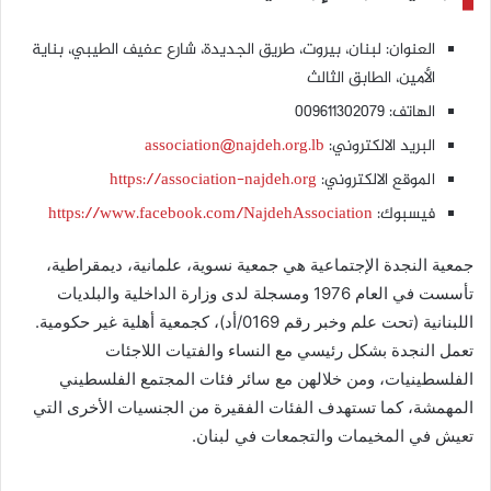
العنوان: لبنان، بيروت، طريق الجديدة، شارع عفيف الطيبي، بناية
الأمين، الطابق الثالث
الهاتف: 009611302079
البريد الالكتروني:
association@najdeh.org.lb
الموقع الالكتروني:
https://association-najdeh.org
فيسبوك:
https://www.facebook.com/NajdehAssociation
جمعية النجدة الإجتماعية هي جمعية نسوية، علمانية، ديمقراطية،
تأسست في العام 1976 ومسجلة لدى وزارة الداخلية والبلديات
اللبنانية (تحت علم وخبر رقم 0169/أد)، كجمعية أهلية غير حكومية.
تعمل النجدة بشكل رئيسي مع النساء والفتيات اللاجئات
الفلسطينيات، ومن خلالهن مع سائر فئات المجتمع الفلسطيني
المهمشة، كما تستهدف الفئات الفقيرة من الجنسيات الأخرى التي
تعيش في المخيمات والتجمعات في لبنان.