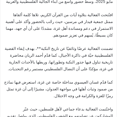
مايو 2025، وسط حضور واسع من ابناء الجالية الفلسطينية والعربية
افتُتحت الفعالية بتلاوة آيات من القرآن الكريم، تلاها كلمة ألقاها
ممثل جمعية فيدار في مرسين، حيث رحّب بالحضور وأكد على أهمية
الاستمرار في دعم ومساندة أهل غزة، مشددًا على أن أي جهد، مهما
كان بسيطًا، يُسهم في تعزيز صمودهم.
تضمنت الفعالية عرضًا وثائقيًا عن تاريخ النكبة**، بهدف إبقاء القضية
الفلسطينية حيّة في ذاكرة الأجيال، كما قدّم أحمد الريان محاضرة
تاريخية تناول فيها جذور النكبة وتطوراتها، وربطها بالأحداث الجارية
في غزة، مؤكدًا على أن النضال الفلسطيني مستمر رغم التحديات.
كما قدّم غسان العيسوي مداخلة خاصة عن غزة، استعرض فيها نماذج
من صمود وثبات أهلها في مواجهة العدوان، مشيرًا إلى أن غزة تمثل
رمزًا للعزة والكرامة في وجه الاحتلال.
واختُتمت الفعالية بدعاء جماعي لأهل فلسطين، حيث عبّر
المشاركون عن تضامنهم مع الشعب الفلسطيني الذي يواصل تقديم