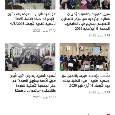
فريق “هوية” و”السراء” يُحييان
الجمعية الأردنية للعودة واللاجئين
فعالية توثيقية في مركز فلسطين
-الرصيفة حملة (انتماء ٢٠٢٥)
التعليمي بمخيم عين الحلوةيوم
بأمسية نقدية الأربعاء ٤/٦/٢٠٢٥
الجمعة 16 أيار/مايو 2025
17 يونيو، 2025
3 يونيو، 2025
نظّمت مؤسسة هوية، بالتعاون مع
أمسية شعرية بعنوان “ثرى الأردن
جمعية أغاريد – عين الحلوة، وذلك
عبق الأخوة وطريق العودة” في
يوم الأربعاء 14 أيار/مايو 2025،
مقر الجمعية الأردنية للعودة
واللاجئين -عائدون ـ الرصيفة
3 يونيو، 2025
17 يونيو، 2025