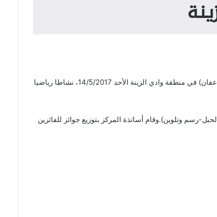
ينة
ضمن فعاليات الحملة الدولية للحفاظ على الهوية الفلسطينية (انتماء) نظمت وقفية القبلة الأولى لتحفيظ القرآن الكريم (مركز عثمان بن عفان) في منطقة وادي الزينة الأحد 14/5/2017، نشاطا رياضيا
قدم-سباق جري-شد الحبل-رسم وتلوين).وقام أساتذة المركز بتوزيع جوائز للفائزين