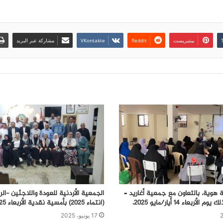
بينتيريست
مشاركة عبر البريد
وية، بالتعاون مع جمعية أغاريد –
الجمعية الأردنية للعودة واللاجئين -ا
أربعاء 14 أيار/مايو 2025،
(انتماء ٢٠٢٥) بأمسية نقدية الأربعاء ٤/٦/٢٠٢٥
17 يونيو، 2025