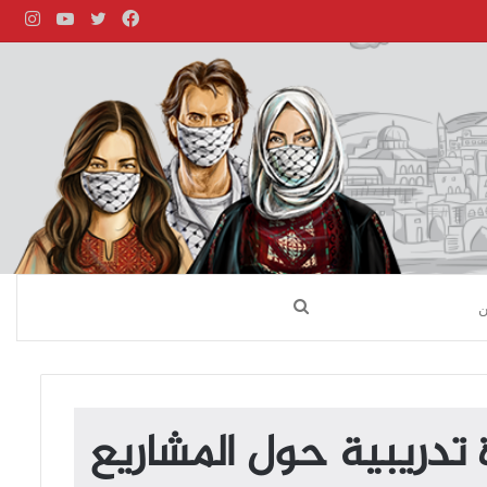
فيسبوك
تويتر
يوتيوب
انست
بحث
عن
 تدريبية حول المشاريع