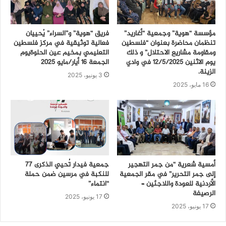
مؤسسة “هوية” وجمعية “أغاريد”
فريق “هوية” و”السراء” يُحييان
تنظمان محاضرة بعنوان “فلسطين
فعالية توثيقية في مركز فلسطين
ومقاومة مشاريع الاحتلال” و ذلك
التعليمي بمخيم عين الحلوةيوم
يوم الاثنين 12/5/2025 في وادي
الجمعة 16 أيار/مايو 2025
الزينة.
3 يونيو، 2025
16 مايو، 2025
أمسية شعرية “من جمر التهجير
جمعية فيدار تُحيي الذكرى 77
إلى جمر التحرير” في مقر الجمعية
للنكبة في مرسين ضمن حملة
الأردنية للعودة واللاجئين –
“انتماء”
الرصيفة
17 يونيو، 2025
17 يونيو، 2025