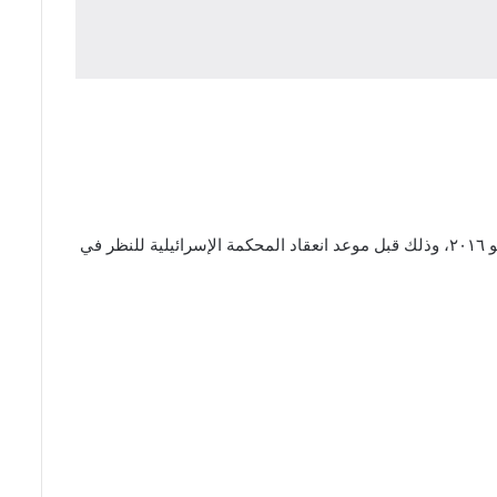
تستعد الحملة الدولية للحفاظ على الهوية الفلسطينية – انتماء لاطلاق حملة الكترونية للتضامن مع أهالي شهداء القدس في ٣ و ٤ أيار/ مايو ٢٠١٦، وذلك قبل موعد انعقاد المحكمة الإسرائيلية للنظر في