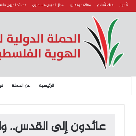
الأخبار
قناة الأفلام
مقالات وتقارير
موال لعيون فلسطين
قصائد لعيون فل
الرئيسية
عن الحملة
تو
عائدون إلى القدس.. ول