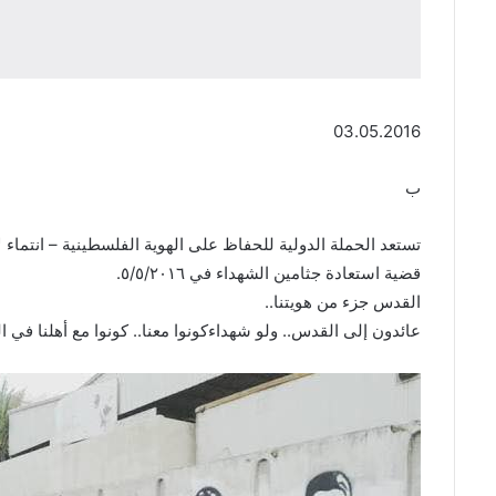
03.05.2016
ب
قضية استعادة جثامين الشهداء في ٥/٥/٢٠١٦.
القدس جزء من هويتنا..
عائدون إلى القدس.. ولو شهداءكونوا معنا.. كونوا مع أهلنا في 