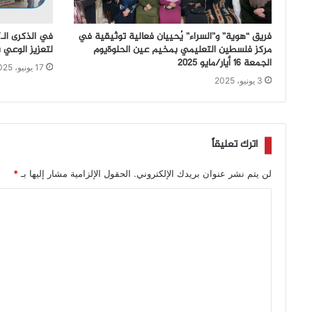
فريق “هوية” و”السراء” يُحييان فعالية توثيقية في
مركز فلسطين التعليمي بمخيم عين الحلوةيوم
لتعزيز الوعي 
الجمعة 16 أيار/مايو 2025
17 يونيو، 2025
3 يونيو، 2025
اترك تعليقاً
لن يتم نشر عنوان بريدك الإلكتروني.
الحقول الإلزامية مشار إليها بـ
*