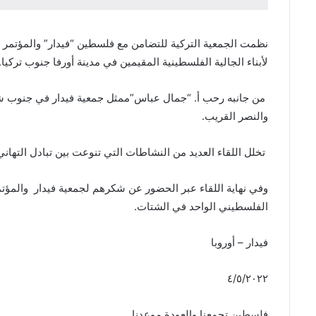
نظمت الجمعية التركية للتضامن مع فلسطين “فيدار” والمؤتمر الش
لأبناء الجالية الفلسطينية المقيمين في مدينة أورفا جنوب تركيا.
من جانبه رحب أ. “جمال عباس”ممثل جمعية فيدار في جنوب شرق ت
والنصر القريب.
تخلل اللقاء العديد من النشاطات التي تنوعت بين تبادل التهاني 
وفي نهاية اللقاء عبر الحضور عن شكرهم لجمعية فيدار والمؤتمر 
الفلسطيني الواحد في الشتات.
فيدار – أوروبا
٤/٥/٢٠٢٢
فلسطين تجمعنا والعودة موعدنا