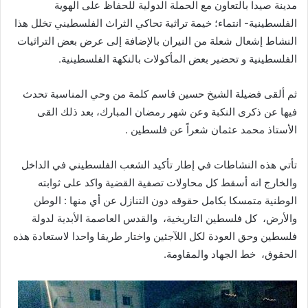
مدينة صيدا بالتعاون مع الحملة الدولية للحفاظ على الهوية
الفلسطينية- انتماء؛ خيمة تراثية تحاكي الثراث الفلسطيني تخلل هذا
النشاط إشعال شعلة من النيران بالإضافة إلى عرض بعض التراثيات
الفلسطينية و تحضير بعض المأكولات بالنكهة الفلسطينية.
ثم ألقى فضيلة الشيخ حسين قاسم كلمة من وحي المناسبة تحدث
فيها عن ذكرى النكبة وعن شهر رمضان المبارك، بعد ذلك القى
الأستاذ محمد عثمان شعراً عن فلسطين .
تأتي هذه النشاطات في إطار تأكيد الشعب الفلسطيني في الداخل
والخارج انه أسقط كل محاولات تصفية القضية واكد على ثوابته
الوطنية متمسكا بكامل حقوقه دون التنازل عن أي منها : الوطن
والأرض، كل فلسطين التاريخية، والقدس العاصمة الأبدية لدولة
فلسطين وحق العودة لكل اللآجئين واختار طريقا واحدا لاستعادة هذه
الحقوق، خط الجهاد والمقاومة.