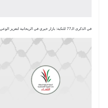
في الذكرى الـ77 للنكبة: بازار خيري في الريحانية لتعزيز الوعي بالقضية الفلسطينية