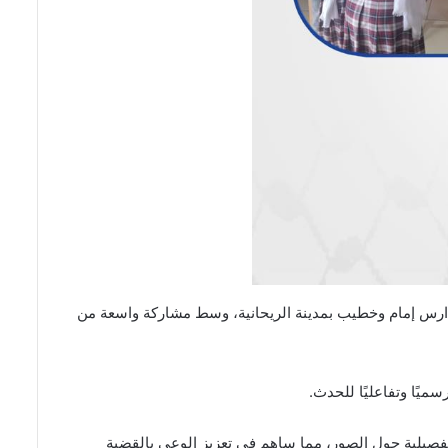
لـ77 للنكبة، شاركت جمعية فيدار ببازار خيري في مدارس إمام وخطيب بمدينة الريحانية، وسط مشاركة واسعة من
ميًا وتفاعليًا للحدث.
تفصيلية حول الصور، مما ساهم في تعزيز الوعي بالقضية