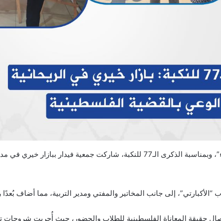
في إطار الحملة الدولية للحفاظ على الهوية الفلسطينية “انتماء”، وبمناسبة الذكرى ا
أكبارتي”، إلى جانب المخاتير والمفتي ومدير التربية، مما أضاف بُعدًا رس
إيصال حقيقة المعاناة الفلسطينية للطلاب والحضور، حيث أُجريت شروحات 