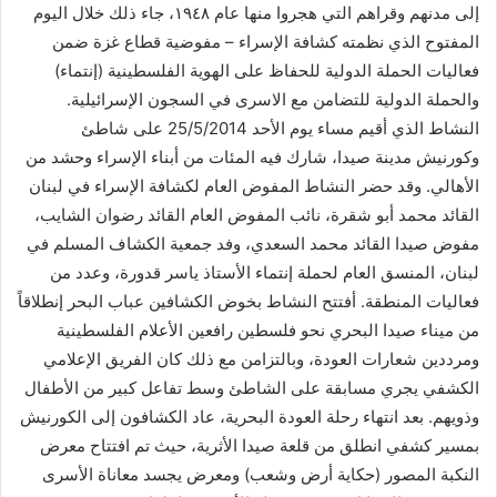
إلى مدنهم وقراهم التي هجروا منها عام ١٩٤٨، جاء ذلك خلال اليوم
المفتوح الذي نظمته كشافة الإسراء – مفوضية قطاع غزة ضمن
فعاليات الحملة الدولية للحفاظ على الهوية الفلسطينية (إنتماء)
والحملة الدولية للتضامن مع الاسرى في السجون الإسرائيلية.
النشاط الذي أقيم مساء يوم الأحد 25/5/2014 على شاطئ
وكورنيش مدينة صيدا، شارك فيه المئات من أبناء الإسراء وحشد من
الأهالي. وقد حضر النشاط المفوض العام لكشافة الإسراء في لبنان
القائد محمد أبو شقرة، نائب المفوض العام القائد رضوان الشايب،
مفوض صيدا القائد محمد السعدي، وفد جمعية الكشاف المسلم في
لبنان، المنسق العام لحملة إنتماء الأستاذ ياسر قدورة، وعدد من
فعاليات المنطقة. أفتتح النشاط بخوض الكشافين عباب البحر إنطلاقاً
من ميناء صيدا البحري نحو فلسطين رافعين الأعلام الفلسطينية
ومرددين شعارات العودة، وبالتزامن مع ذلك كان الفريق الإعلامي
الكشفي يجري مسابقة على الشاطئ وسط تفاعل كبير من الأطفال
وذويهم. بعد انتهاء رحلة العودة البحرية، عاد الكشافون إلى الكورنيش
بمسير كشفي انطلق من قلعة صيدا الأثرية، حيث تم افتتاح معرض
النكبة المصور (حكاية أرض وشعب) ومعرض يجسد معاناة الأسرى