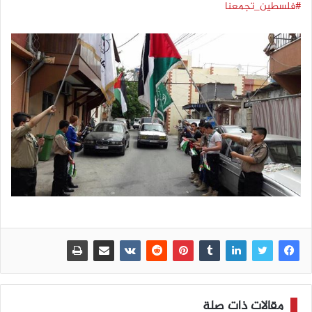
#فلسطين_تجمعنا
مقالات ذات صلة