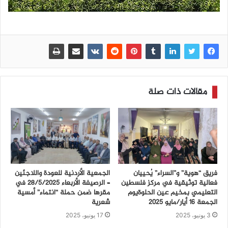
مقالات ذات صلة
فريق “هوية” و”السراء” يُحييان
الجمعية الأردنية للعودة واللاجئين
فعالية توثيقية في مركز فلسطين
– الرصيفة الأربعاء ٢٨/٥/٢٠٢٥ في
التعليمي بمخيم عين الحلوةيوم
مقرها ضمن حملة “انتماء” أمسية
الجمعة 16 أيار/مايو 2025
شعرية
3 يونيو، 2025
17 يونيو، 2025