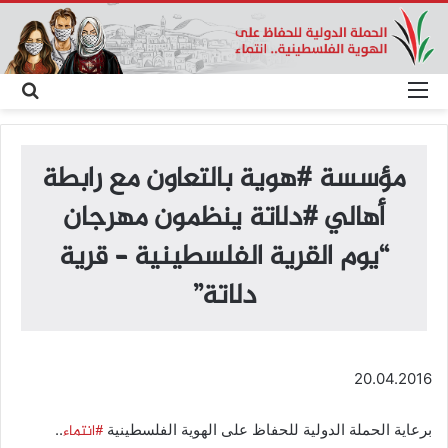
القائمة
بحث
عن
مؤسسة ‫#‏هوية‬ بالتعاون مع رابطة
أهالي ‫#‏دلاتة‬ ينظمون مهرجان
“يوم القرية الفلسطينية – قرية
دلاتة”
20.04.2016
‫#‏انتماء‬
برعاية الحملة الدولية للحفاظ على الهوية الفلسطينية
..