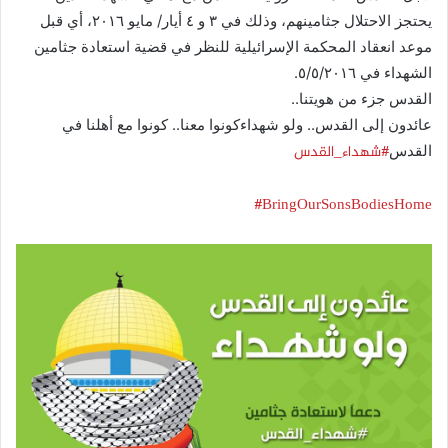
يحتجز الاحتلال جثامينهم، وذلك في ٣ و ٤ أيار/ مايو ٢٠١٦، أي قبل
موعد انعقاد المحكمة الإسرائيلية للنظر في قضية استعادة جثامين
الشهداء في ٥/٥/٢٠١٦.
القدس جزء من هويتنا..
عائدون إلى القدس.. ولو شهداءكونوا معنا.. كونوا مع أهلنا في
‫#‏شهداء_القدس‬
القدس
‪#‎BringOurSonsBodiesHome‬