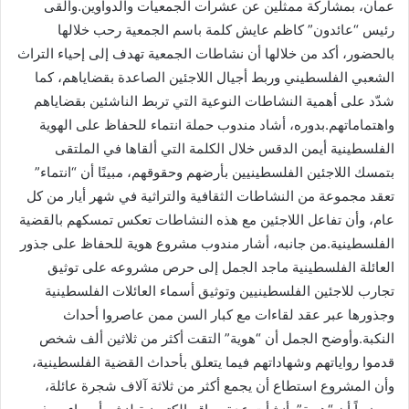
عمان، بمشاركة ممثلين عن عشرات الجمعيات والدواوين.وألقى
رئيس “عائدون” كاظم عايش كلمة باسم الجمعية رحب خلالها
بالحضور، أكد من خلالها أن نشاطات الجمعية تهدف إلى إحياء التراث
الشعبي الفلسطيني وربط أجيال اللاجئين الصاعدة بقضاياهم، كما
شدّد على أهمية النشاطات النوعية التي تربط الناشئين بقضاياهم
واهتماماتهم.بدوره، أشاد مندوب حملة انتماء للحفاظ على الهوية
الفلسطينية أيمن الدقس خلال الكلمة التي ألقاها في الملتقى
بتمسك اللاجئين الفلسطينيين بأرضهم وحقوقهم، مبينًا أن “انتماء”
تعقد مجموعة من النشاطات الثقافية والتراثية في شهر أيار من كل
عام، وأن تفاعل اللاجئين مع هذه النشاطات تعكس تمسكهم بالقضية
الفلسطينية.من جانبه، أشار مندوب مشروع هوية للحفاظ على جذور
العائلة الفلسطينية ماجد الجمل إلى حرص مشروعه على توثيق
تجارب للاجئين الفلسطينيين وتوثيق أسماء العائلات الفلسطينية
وجذورها عبر عقد لقاءات مع كبار السن ممن عاصروا أحداث
النكبة.وأوضح الجمل أن “هوية” التقت أكثر من ثلاثين ألف شخص
قدموا رواياتهم وشهاداتهم فيما يتعلق بأحداث القضية الفلسطينية،
وأن المشروع استطاع أن يجمع أكثر من ثلاثة آلاف شجرة عائلة،