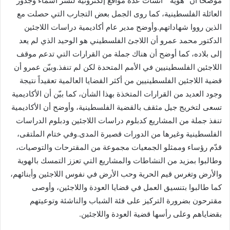
موضحاً أن “هوية” أنشأت عدة مواقع إلكترونية لنشر أسماء وجذور
العائلة الفلسطينية، كما روى الجمل بعض التجارب التي حصلت مع
الذين رووا شهاداتهم.وأوضح مدير عام أكاديمية دراسات اللاجئين
الدكتور محمد عمرو أن اللاجئ الفلسطيني هو الوحيد الذي لم يعد
إلى بلاده، كما أوضح أن هناك جملة من القرارات التي تدعم موقف
اللاجئين الفلسطينيين في الأمم المتحدة لكن لم تنفذ.وبيّن عمرو أن
قضية اللاجئين الفلسطينيين من أكثر القضايا العالمية تعقيداً نتيجة
وجود العديد من القرارات المتخذة بهذا الشأن، كما بيّن أن الأكاديمية
تسعى لتخريج جيل مثقف بالقضية الفلسطينية، وأوضح أن الأكاديمية
تنفذ جملة من المشاريع كدبلوم دراسات اللاجئين ودبلوم الدراسات
الفلسطينية وغيرها من الدورات قصيرة المدى.وفي ختام الملتقى،
قدّم رؤساء وممثلو الجمعيات مجموعة من المقترحات والتوصيات،
وطالبوا بمزيد من النشاطات والمشاريع التي تعزز التمسك بالهوية
والأرض وتغرس قيم الحرية وحب الأرض في نفوس اللاجئين وأبنائهم،
كما طالبوا بتنسيق العمل في قضايا العودة واللاجئين، وأوصى
مقترحون بضرورة التركيز على فئة الشباب والناشئة وتوعيتهم
بقضاياهم وعلى رأسها قضية العودة واللاجئين.