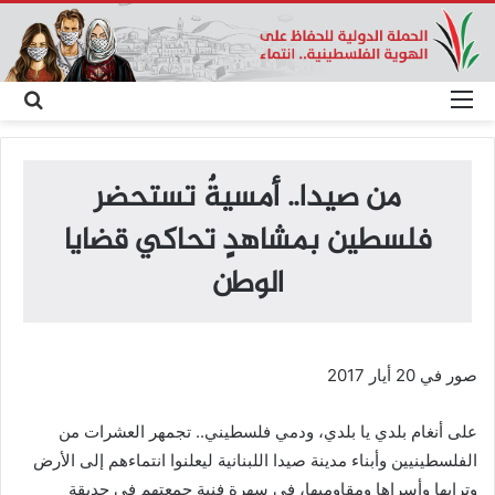
القائمة
بحث
عن
من صيدا.. أمسيةٌ تستحضر
فلسطين بمشاهدٍ تحاكي قضايا
الوطن
صور في 20 أيار 2017
على أنغام بلدي يا بلدي، ودمي فلسطيني.. تجمهر العشرات من
الفلسطينيين وأبناء مدينة صيدا اللبنانية ليعلنوا انتماءهم إلى الأرض
وترابها وأسراها ومقاوميها، في سهرةٍ فنيةٍ جمعتهم في حديقة