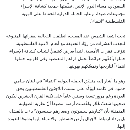
السعودي، مساء اليوم الإثنين، نظّمتها جمعية كشافة الإسراء
مجموعات صيدا، برعاية الحملة الدولية للحفاظ على الهوية
الفلسطينية “انتماء”.
تحت أشعة الشمس عند المغيب، انطلقت الفعالية بفقراتها المتنوعة
لتجذب العشرات من روّاد الحديقة مع أنغام الأغنية الفلسطينية.
تنوّعت فقرات الأمسية، لتبدأ بعرض كشفيٍّ لشباب كشافة الإسراء،
حملوا بأكفّهم خرائطاً تحمل قراهم المغتصبة وفي قلوبهم حملوا
انتماءاً لتاريخها وتمسّكهم بهويتها.
وهو ما أشار إليه منسّق الحملة الدولية “انتماء” في لبنان سامي
حمود، في كلمته ليؤكّد على تمسك اللاجئين الفلسطينيين بحق
العودة رغم مرور تسعة وستين عاماً على نكبة القرن العشرين ليكون
ضحيتها شعبٌ هُجّر واغُصبت أرضه. مضيفاً أنّ نظرية الصهاينة
المتمثلة بأن “كبارهم سيموتون وصغارهم سينسون” باءت بالفشل،
بل يزداد ارتباط الأجيال بأرض فلسطين والانتماء إليها وشوقا للعودة
إليها.