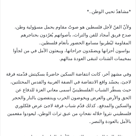
*مشاهدٌ تحيي الوطن..*
ولأنّ الفنّ لأجل فلسطين هو صوتٌ مقاوم يحمل مسؤولية وطن،
صدح فريق أمجاد للفن والتراث، بأصواتهم يُغرّدون بحناجرهم
المقاومة ليُطربوا مسامع الحضور بأنغام فلسطين..
يواسون أحزانها ويضمّدون جراحاتها، ويبعثون الأمل في من لجأوا
بمخيمات الشتات لتبقى العودة منالهم.
وفي مشهدٍ آخر، كانت انتفاضة السكين حاضرةً بسكيتش قدّمته فرقة
لاجئ، يجسّد واقع الانتفاضة في الضفة الغربية والقدس المحتلتين،
حيث يسطّر الشباب الفلسطينيّ أسمى معاني العزة للدفاع عن
الحق والأرض والعرض ويخوضون الحرب وينتفضون بالنار والحجر
والسكين والمدفع.. كذلك قدّم شباب فرقة لاجئ عرض فلكلوري
فلسطيني نثروا خلاله نفحاتٍ من عبق تراث الوطن، ليعودوا مفعمين
بالأمل بالعودة والنصر..