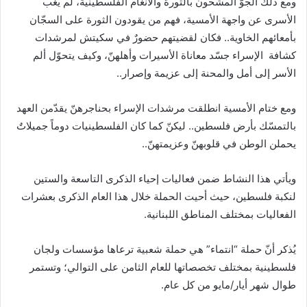
ومع ذلك الجوّ المشحون بالثورة والأنغام الفلسطينية، لم يغب
الأسرى عن واجهة الأمسية، فهم من يقودون الثورة على السجّان
بأمعائهم الخاوية.. فكان لقضيتهم حضورٌ في سكيتش لمرشدات
كشافة الإسراء جسّد معاناة الأسيرات وأهلهنّ، وكيف يتحوّل ألم
الأسر إلى أمل والمحنة إلى عزيمة وإصرار..
ومع ختام الأمسية انطلقت مرشدات الإسراء بحناجرهنّ يقدّمن العهد
بالتمسّك بأرض فلسطين.. ليكنّ كما كان الفلسطينيات دوماً جميلاتٌ
يحملن الوطن في قلوبهنّ وعزيمتهنّ..
ويأتي هذا النشاط ضمن فعاليات إحياء الذكرى التاسعة والستين
لنكبة فلسطين، حيث أحيت الحملة خلال هذا العام الذكرى بعشرات
الفعاليات بمختلف المناطق اللبنانية.
يُذكر أنّ حملة “انتماء” هي حملة شعبية ترعاها مؤسسات ولجان
فلسطينية بمختلف تخصصاتها للعام الثامن على التوالي؛ وتستمر
طوال شهر أيار/مايو من كل عام.