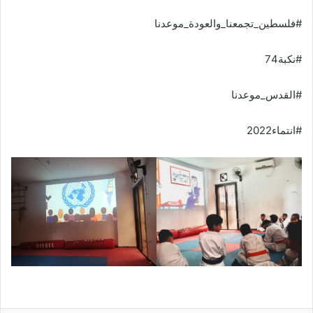
#فلسطين_تجمعنا_والعودة_موعدنا
#نكبة74
#القدس_موعدنا
#انتماء2022