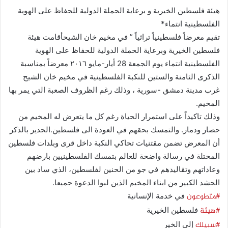
هيئة فلسطين الخيرية و برعاية الحملة الدولية للحفاظ على الهوية
الفلسطينية انتماء*
تقيم معرضاً فلسطينياً تراثياً ” في مخيم خان الشيحأقامت هيئة
فلسطين الخيرية وبرعاية الحملة الدولية للحفاظ على الهوية
الفلسطينية انتماء يوم الجمعة 28 أيار-مايو ٢٠١٦ معرضاً بمناسبة
الذكرى الثامنة والستين للنكبة الفلسطينية في مخيم خان الشيح
غرب مدينة دمشق -سورية ، وذلك رغم الظروف الصعبة التي يمر بها
المخيم.
وذلك تاكيداً على استمرار الحياة رغم كل ما يتعرض له المخيم من
حصار ودمار. والتمسك بحقهم في العودة الى فلسطين.الجدير بالذكر
أن المعرض تضمن مقتنيات تحاكي النكبة داخل قرى وبلدات فلسطين
المحتلة في رسالة واضحة للعالم بتمسك الفلسطينيين بارضهم
وعاداتهم وتقاليدهم في جو من الحنين لفلسطين، الذي ساد بين
الحشد الكبير من ابناء المخيم الذين لبوا الدعوة جميعا.
‫#‏متطوعون‬
في خدمة الإنسانية
‫#‏هيئة‬
فلسطين الخيرية
‫#‏سبيلك‬
إلى الخير