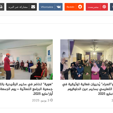
بينتيريست
مشاركة عبر البريد
”السراء” يُحييان فعالية توثيقية في
“هوية” تحاضر في مخيم الرشيدية بالت
التعليمي بمخيم عين الحلوةيوم
أيار/مايو 2025،
3 يونيو، 2025