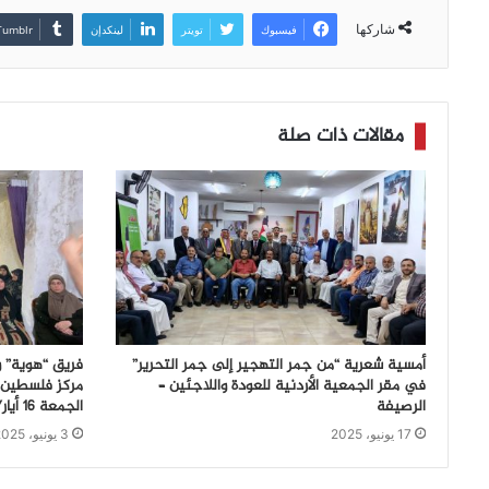
شاركها
فيسبوك
تويتر
لينكدإن
مقالات ذات صلة
أمسية شعرية “من جمر التهجير إلى جمر التحرير”
فريق “هوية” و
في مقر الجمعية الأردنية للعودة واللاجئين –
مركز فلسطين 
الرصيفة
الجمعة 16 أيار/مايو 2025
17 يونيو، 2025
3 يونيو، 2025