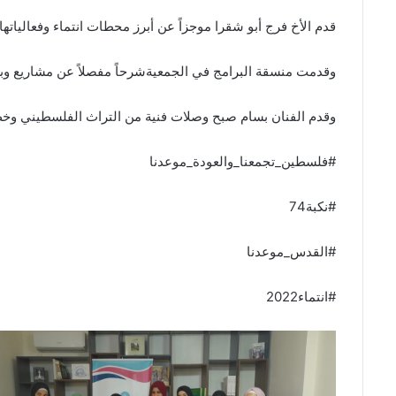
قدم الأخ فرج أبو شقرا موجزاً عن أبرز محطات انتماء وفعاليا
وقدمت منسقة البرامج في الجمعيةشرحاً مفصلاً عن مشاريع وبر
وقدم الفنان بسام صبح وصلات فنية من التراث الفلسطيني وخصّ ا
#فلسطين_تجمعنا_والعودة_موعدنا
#نكبة74
#القدس_موعدنا
#انتماء2022