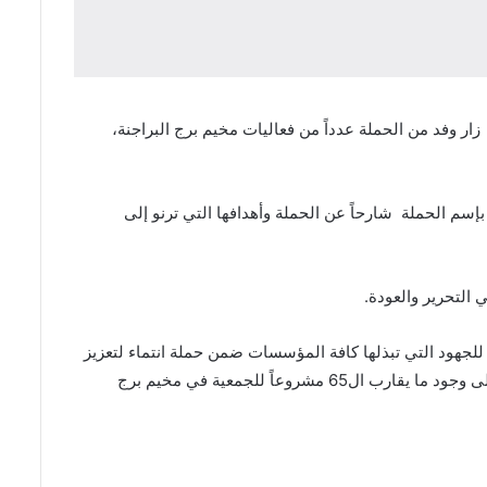
 المؤتمر الشعبي لفلسطينيي الخارج، زار وفد من الحملة عدداً من فعاليات مخيم برج البراجنة،
سم الحملة شارحاً عن الحملة وأهدافها التي ترنو إلى
التحرير والعودة.
أعرب عن تقديره للجهود التي تبذلها كافة المؤسسات ضمن حملة انتماء لتعزيز
روح الانتماء والحفاظ على الهوية الفلسطينية. وتحدث عن أبرز البرامج والخدمات التي تقدمها الجمعية خدمة لأهالي مخيم وأشار سعادة إلى وجود ما يقارب ال65 مشروعاً للجمعية في مخيم برج