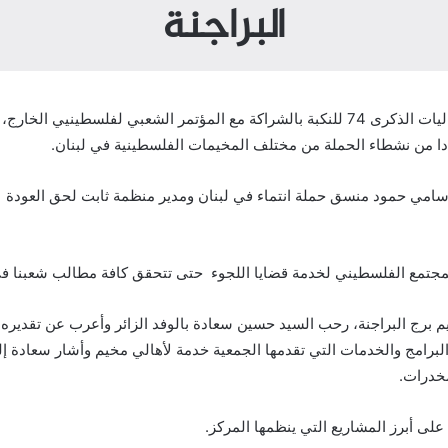
البراجنة
ضمن سلسلة جولات ميدانية تنظمها حملة انتماء، وفي إطار فعاليات الذكرى 74 للنكبة بالشراكة مع
سامي حمود منسق حملة انتماء في لبنان ومدير منظمة ثابت لحق العودة بإ
مجتمع الفلسطيني لخدمة قضايا اللجوء حتى تتحقق كافة مطالب شعبنا في 
 تأسست منذ ما يقارب 9 سنوات في مخيم برج البراجنة، رحب السيد حسين سعادة بالوفد الزائر و
مخدرات.
 على أبرز المشاريع التي ينظمها المركز.