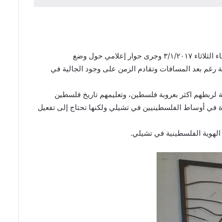
قام وفد من الحملة الدولية للحفاظ على الهوية الفلسطينية – انتماء بزيارة إلى عمدة مقاطعة ريكوليتا في العاصمة التشيلية سانتياغو مساء الثلاثاء ٣/١/٢٠١٧ وجرى حوار إعلامي حول وضع
 رغم بعد المسافات وتقادم الزمن على وجود الجالية في
ية لربطهم اكثر بعروبة فلسطين، وتعليمهم تاريخ فلسطين
دة في أوساط الفلسطينيين في تشيلي ولكنها تحتاج إلى تفعيل
 الهوية الفلسطينية في تشيلي.